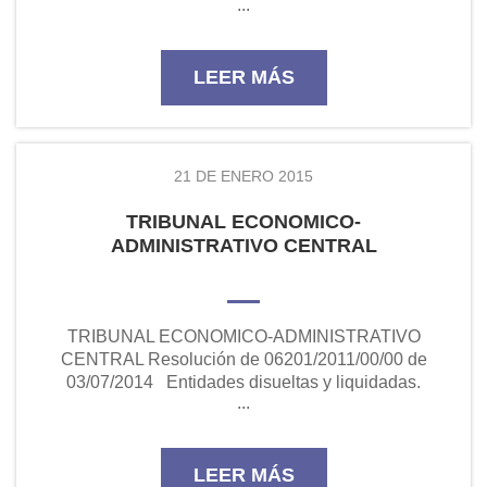
...
límites. Liberalidad. Según una reciente sentencia
(Tribunal Supremo, 6 de feb...
LEER MÁS
21 DE ENERO 2015
TRIBUNAL ECONOMICO-
ADMINISTRATIVO CENTRAL
TRIBUNAL ECONOMICO-ADMINISTRATIVO
CENTRAL Resolución de 06201/2011/00/00 de
03/07/2014 Entidades disueltas y liquidadas.
...
Deudas tributarias pendientes. Transmisibilidad
de las sanciones. Las sanciones impuestas a
person...
LEER MÁS