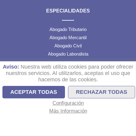
ESPECIALIDADES
Abogado Tributario
Abogado Mercantil
Abogado Civil
Abogado Laboralista
Aviso:
Nuestra web utiliza cookies para poder ofrecer
TEXTOS LEGALES
nuestros servicios. Al utilizarlos, aceptas el uso que
hacemos de las cookies.
Aviso Legal
ACEPTAR TODAS
RECHAZAR TODAS
Política de Cookies
Configuración
Configuración de Cookies
Más Información
Política de Privacidad de Datos RRSS