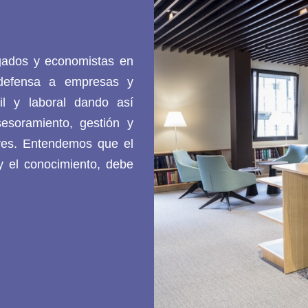
gados y economistas en
 defensa a empresas y
ntil y laboral dando así
esoramiento, gestión y
ares. Entendemos que el
y el conocimiento, debe