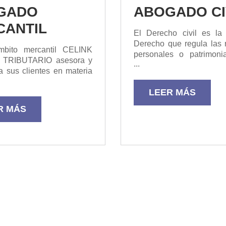
GADO
ABOGADO CI
CANTIL
El Derecho civil es la
Derecho que regula las 
bito mercantil CELINK
personales o patrimonia
 TRIBUTARIO asesora y
...
personas privadas, por e
a sus clientes en materia
de ella podemos enco
ratos Constitución de
siguientes camp
LEER MÁS
ades Ampliaciones y
Obligaciones y contra
nes de capital Fusiones
pueden ser cualquier o
R MÁS
ones Operaciones de
adquirida al firmar un co
ización empresarial
...
n d...