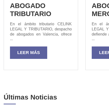
ABOGADO
ABO
TRIBUTARIO
MER
En el ámbito tributario CELINK
En el ám
LEGAL Y TRIBUTARIO, despacho
LEGAL Y
de abogados en Valencia, ofrece
defiende 
...
...
asesoramiento permanente tanto a
de: Cont
empresas, profesionales y
socied
particulares. De forma continua
reduccio
LEER MÁS
LEE
asesoramos a nuestros clientes en
Escisi
la adopción de soluciones
reorgan
impositivas, ya sea para evitar o
Separació
res...
Últimas Noticias