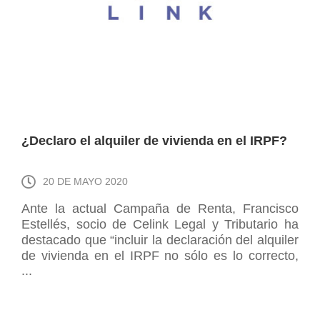
¿Declaro el alquiler de vivienda en el IRPF?
20 DE MAYO 2020
Ante la actual Campaña de Renta, Francisco
Estellés, socio de Celink Legal y Tributario ha
destacado que “incluir la declaración del alquiler
de vivienda en el IRPF no sólo es lo correcto,
...
sino que en ciertos casos puede ser incluso más
beneficioso y puede conllevar pagar menos
impuestos”. ...