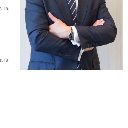
n la
a la