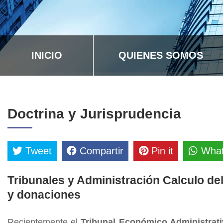
INICIO
QUIENES SOMOS
Doctrina y Jurisprudencia
Tweet
Compartir
Pin it
Wha
Tribunales y Administración Calculo de
y donaciones
Recientemente el
Tribunal Económico Administrati