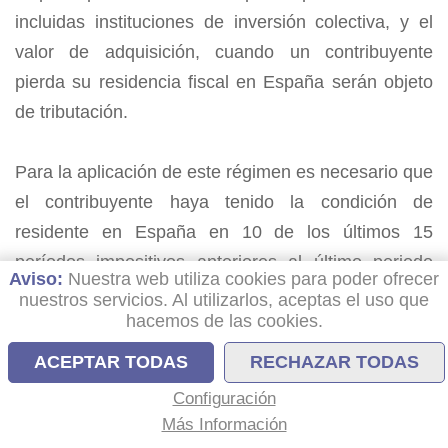
incluidas instituciones de inversión colectiva, y el
valor de adquisición, cuando un contribuyente
pierda su residencia fiscal en España serán objeto
de tributación.
Para la aplicación de este régimen es necesario que
el contribuyente haya tenido la condición de
residente en España en 10 de los últimos 15
períodos impositivos anteriores al último periodo
Aviso:
Nuestra web utiliza cookies para poder ofrecer
que deba declararse por el IRPF. En el caso de
nuestros servicios. Al utilizarlos, aceptas el uso que
hacemos de las cookies.
trabajadores que hubieran optado por el régimen
fiscal especial aplicable a trabajadores desplazados
ACEPTAR TODAS
RECHAZAR TODAS
a territorio español, el plazo de diez ejercicios
Configuración
comenzará a computarse desde el primer periodo
Más Información
impositivo que no resulte de aplicación el régimen