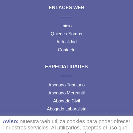
ENLACES WEB
Inicio
Quienes Somos
Actualidad
Contacto
ESPECIALIDADES
Abogado Tributario
Abogado Mercantil
Abogado Civil
Abogado Laboralista
Aviso:
Nuestra web utiliza cookies para poder ofrecer
TEXTOS LEGALES
nuestros servicios. Al utilizarlos, aceptas el uso que