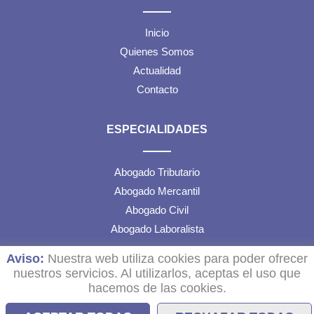
Inicio
Quienes Somos
Actualidad
Contacto
ESPECIALIDADES
Abogado Tributario
Abogado Mercantil
Abogado Civil
Abogado Laboralista
Aviso:
Nuestra web utiliza cookies para poder ofrecer
TEXTOS LEGALES
nuestros servicios. Al utilizarlos, aceptas el uso que
hacemos de las cookies.
Aviso Legal