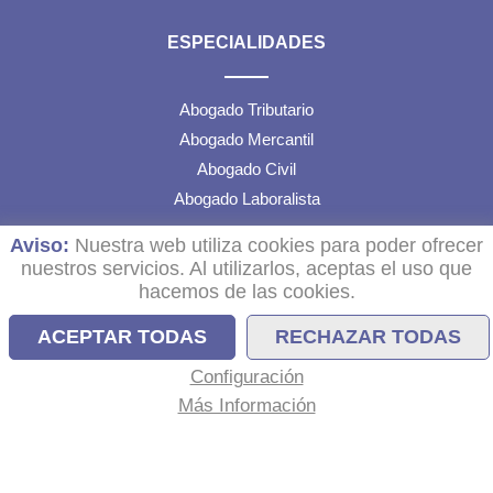
ESPECIALIDADES
Abogado Tributario
Abogado Mercantil
Abogado Civil
Abogado Laboralista
Aviso:
Nuestra web utiliza cookies para poder ofrecer
TEXTOS LEGALES
nuestros servicios. Al utilizarlos, aceptas el uso que
hacemos de las cookies.
Aviso Legal
ACEPTAR TODAS
RECHAZAR TODAS
Política de Cookies
Configuración
Configuración de Cookies
Más Información
Política de Privacidad de Datos RRSS