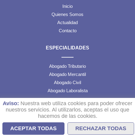
Inicio
Quienes Somos
Actualidad
Contacto
ESPECIALIDADES
Abogado Tributario
Abogado Mercantil
Abogado Civil
Abogado Laboralista
Aviso:
Nuestra web utiliza cookies para poder ofrecer
TEXTOS LEGALES
nuestros servicios. Al utilizarlos, aceptas el uso que
hacemos de las cookies.
Aviso Legal
ACEPTAR TODAS
RECHAZAR TODAS
Política de Cookies