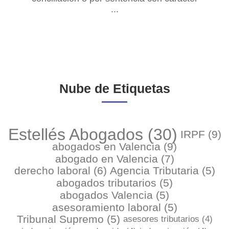
...
retroactivo, y la empresa opta por la readmisión
del trabajador con el abono de los salarios
dejados de percibir, el trabajador que cuando
fue despedid...
Nube de Etiquetas
Estellés Abogados
(30)
IRPF
(9)
abogados en Valencia
(9)
abogado en Valencia
(7)
derecho laboral
(6)
Agencia Tributaria
(5)
abogados tributarios
(5)
abogados Valencia
(5)
asesoramiento laboral
(5)
Tribunal Supremo
(5)
asesores tributarios
(4)