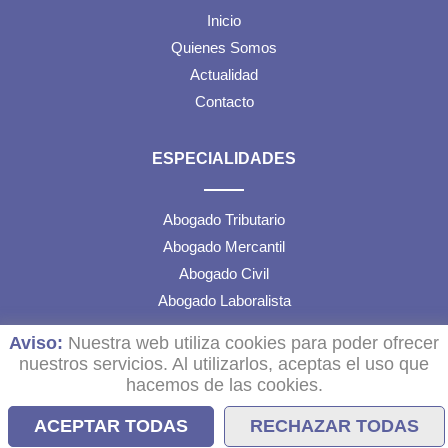
Inicio
Quienes Somos
Actualidad
Contacto
ESPECIALIDADES
Abogado Tributario
Abogado Mercantil
Abogado Civil
Abogado Laboralista
Aviso:
Nuestra web utiliza cookies para poder ofrecer
TEXTOS LEGALES
nuestros servicios. Al utilizarlos, aceptas el uso que
hacemos de las cookies.
Aviso Legal
ACEPTAR TODAS
RECHAZAR TODAS
Política de Cookies