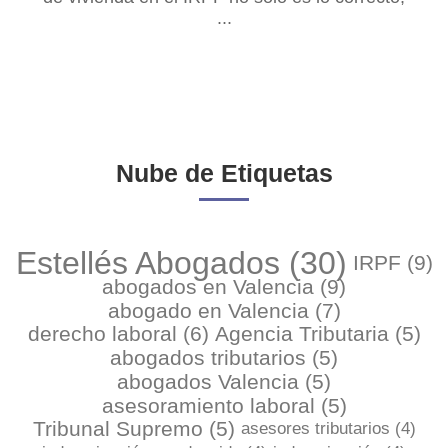
...
sino que en ciertos casos puede ser incluso más
beneficioso y puede conllevar pagar menos
impuestos”. ...
Nube de Etiquetas
Estellés Abogados
(30)
IRPF
(9)
abogados en Valencia
(9)
abogado en Valencia
(7)
derecho laboral
(6)
Agencia Tributaria
(5)
abogados tributarios
(5)
abogados Valencia
(5)
asesoramiento laboral
(5)
Tribunal Supremo
(5)
asesores tributarios
(4)