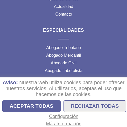
Actualidad
Contacto
ESPECIALIDADES
Abogado Tributario
Abogado Mercantil
Abogado Civil
Abogado Laboralista
Aviso:
Nuestra web utiliza cookies para poder ofrecer
TEXTOS LEGALES
nuestros servicios. Al utilizarlos, aceptas el uso que
hacemos de las cookies.
Aviso Legal
ACEPTAR TODAS
RECHAZAR TODAS
Política de Cookies
Configuración
Configuración de Cookies
Más Información
Política de Privacidad de Datos RRSS