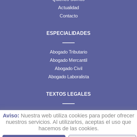
Actualidad
Contacto
ESPECIALIDADES
Abogado Tributario
Abogado Mercantil
Abogado Civil
Abogado Laboralista
TEXTOS LEGALES
Aviso Legal
Aviso:
Nuestra web utiliza cookies para poder ofrecer
Política de Cookies
nuestros servicios. Al utilizarlos, aceptas el uso que
hacemos de las cookies.
Configuración de Cookies